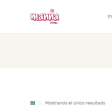
I
In
N
P
S
N
N
C
Mostrando el único resultado