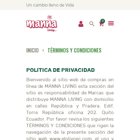
Un cambio lleno de Vida
0
INICIO
TÉRMINOS Y CONDICIONES
INICIO
NOSOTROS
POLÍTICA DE PRIVACIDAD
PRODUCTOS
Bienvenido al sitio web de compras en
SERVICIOS
línea de MANNA LIVING esta sección del
sitio es responsabilidad de Marcas que
NUTRICIÓN
distribuye MANNA LIVING con domicilio
NOTICIAS
en calles República y Pradera. Edif.
Torre República oficina 202. Quito
CONTACTO
Ecuador. Por favor revisa los siguientes
TÉRMINOS Y CONDICIONES que rigen la
navegación de la presente sección del
sitio web www.elolivoec.com, el uso y