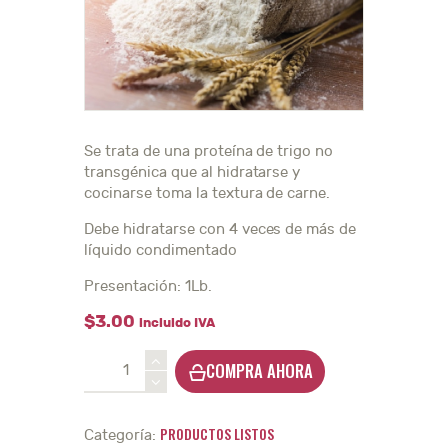
Se trata de una proteína de trigo no
transgénica que al hidratarse y
cocinarse toma la textura de carne.
Debe hidratarse con 4 veces de más de
líquido condimentado
Presentación: 1Lb.
$
3
.
00
incluido IVA
Gluten
COMPRA AHORA
en
polvo
-
PRODUCTOS LISTOS
Categoría:
1