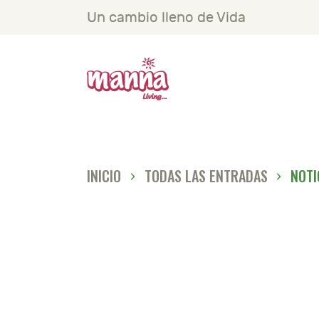
I
Un cambio lleno de Vida
N
P
S
INICIO
TODAS LAS ENTRADAS
NOTI
N
N
C