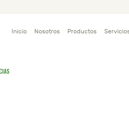
NICIO
OSOTROS
Inicio
Nosotros
Productos
Servicio
RODUCTOS
ERVICIOS
CIAS
UTRICIÓN
OTICIAS
ONTACTO